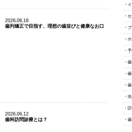
イ
セ
2026.06.18
歯列矯正で目指す、理想の歯並びと健康なお口
ブ
ホ
予
歯
歯
歯
虫
訪
2026.06.12
歯科訪問診療とは？
歯