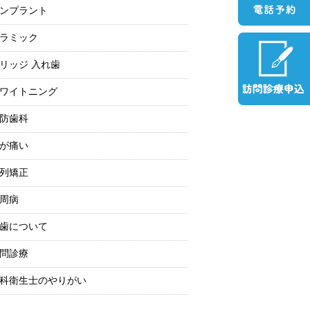
ンプラント
ラミック
リッジ 入れ歯
ワイトニング
防歯科
が痛い
列矯正
周病
歯について
問診療
科衛生士のやりがい