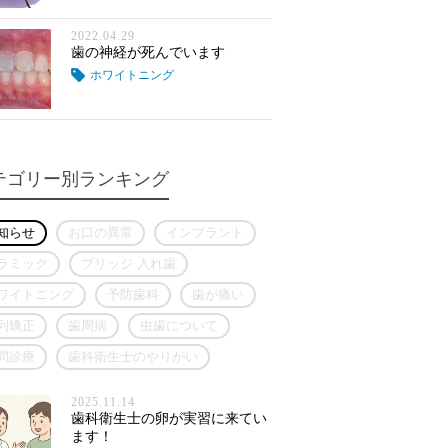
2022.04.29
歯の神経が死んでいます
ホワイトニング
テゴリー別ランキング
知らせ
お口の異常
インプラント
ラミック
ブリッジ 入れ歯
ワイトニング
予防歯科
歯が痛い
列矯正
歯周病
虫歯について
問診療
歯科衛生士のやりがい
2025.11.14
歯科衛生士の卵が実習に来てい
ます！