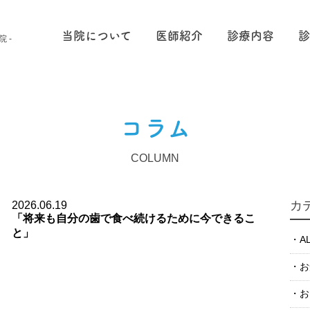
当院について
医師紹介
診療内容
診
院 -
コラム
COLUMN
カ
2026.06.19
「将来も自分の歯で食べ続けるために今できるこ
と」
A
お
お