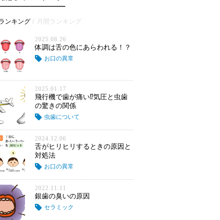
ランキング
月間ランキング
2025.08.26
体調は舌の色にあらわれる！？
お口の異常
2025.01.17
飛行機で歯が痛い⁉気圧と虫歯
の驚きの関係
虫歯について
2024.12.06
舌がヒリヒリするときの原因と
対処法
お口の異常
2022.11.11
銀歯の臭いの原因
セラミック