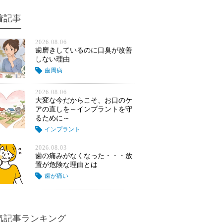
着記事
2026.08.06
歯磨きしているのに口臭が改善
しない理由
歯周病
2026.08.06
大変な今だからこそ、お口のケ
アの直しを～インプラントを守
るために～
インプラント
2026.08.03
歯の痛みがなくなった・・・放
置が危険な理由とは
歯が痛い
気記事ランキング