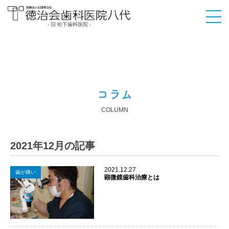
- 旧 松下歯科医院 -
医療法人社団徳治会
徳治会歯科医院八代
[旧 松下歯科医院] | 熊
本県八代市
コラム
COLUMN
2021年12月の記事
2021.12.27
歯が痛い
顕微鏡歯科治療とは