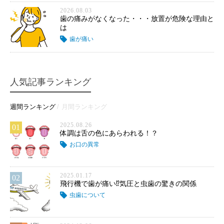
2026.08.03
歯の痛みがなくなった・・・放置が危険な理由と
は
歯が痛い
人気記事ランキング
週間ランキング
月間ランキング
2025.08.26
01
体調は舌の色にあらわれる！？
お口の異常
2025.01.17
02
飛行機で歯が痛い⁉気圧と虫歯の驚きの関係
虫歯について