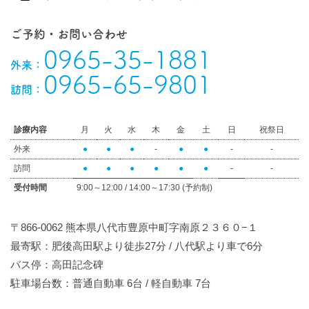
ご予約・お問い合わせ
0965-35-1881
外来：
0965-65-9801
訪問：
診療内容
月
火
水
木
金
土
日
祝祭日
外来
●
●
●
-
●
●
-
-
訪問
●
●
●
●
●
●
-
-
受付時間
9:00～12:00 / 14:00～17:30 (予約制)
〒866-0062 熊本県八代市豊原中町字南原２３６０−１
最寄駅：肥後高田駅より徒歩27分 / 八代駅より車で6分
バス停：高田記念碑
駐車場台数：普通自動車 6台 / 軽自動車 7台