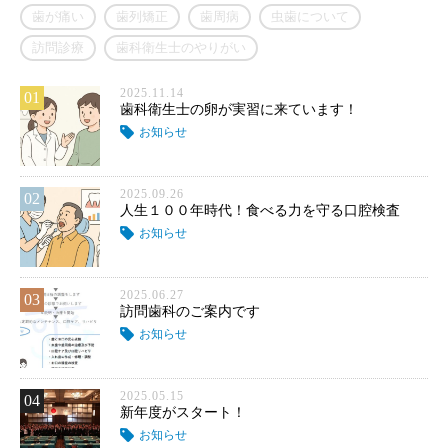
歯が痛い
歯列矯正
歯周病
虫歯について
訪問診療
歯科衛生士のやりがい
2025.11.14
01
歯科衛生士の卵が実習に来ています！
お知らせ
2025.09.26
02
人生１００年時代！食べる力を守る口腔検査
お知らせ
2025.06.27
03
訪問歯科のご案内です
お知らせ
2025.05.15
04
新年度がスタート！
お知らせ