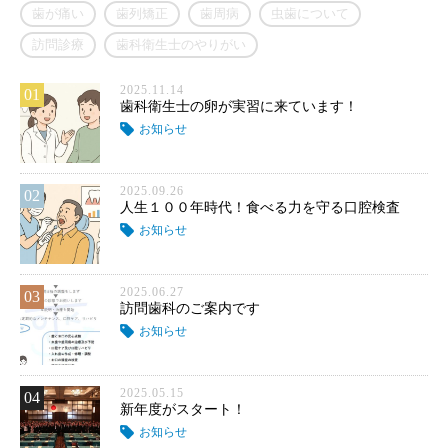
歯が痛い
歯列矯正
歯周病
虫歯について
訪問診療
歯科衛生士のやりがい
2025.11.14
01
歯科衛生士の卵が実習に来ています！
お知らせ
2025.09.26
02
人生１００年時代！食べる力を守る口腔検査
お知らせ
2025.06.27
03
訪問歯科のご案内です
お知らせ
2025.05.15
04
新年度がスタート！
お知らせ