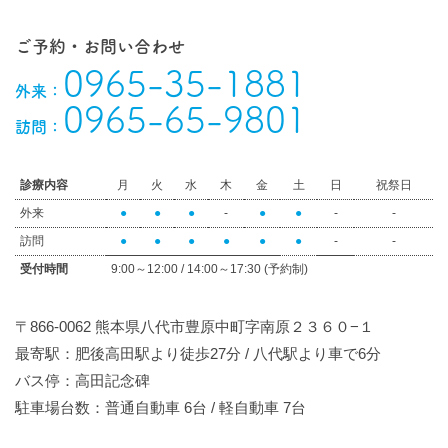
ご予約・お問い合わせ
0965-35-1881
外来：
0965-65-9801
訪問：
診療内容
月
火
水
木
金
土
日
祝祭日
外来
●
●
●
-
●
●
-
-
訪問
●
●
●
●
●
●
-
-
受付時間
9:00～12:00 / 14:00～17:30 (予約制)
〒866-0062 熊本県八代市豊原中町字南原２３６０−１
最寄駅：肥後高田駅より徒歩27分 / 八代駅より車で6分
バス停：高田記念碑
駐車場台数：普通自動車 6台 / 軽自動車 7台