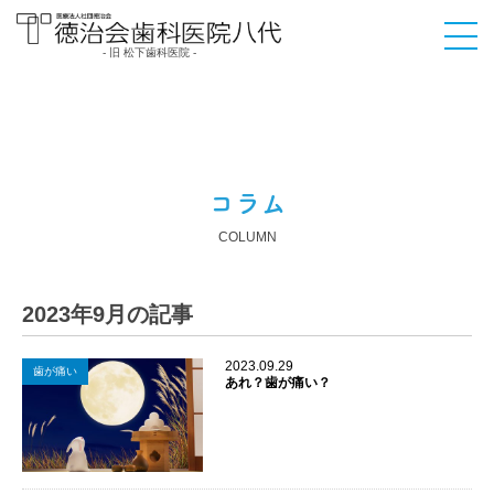
- 旧 松下歯科医院 -
医療法人社団徳治会
徳治会歯科医院八代
[旧 松下歯科医院] | 熊
本県八代市
コラム
COLUMN
2023年9月の記事
2023.09.29
歯が痛い
あれ？歯が痛い？