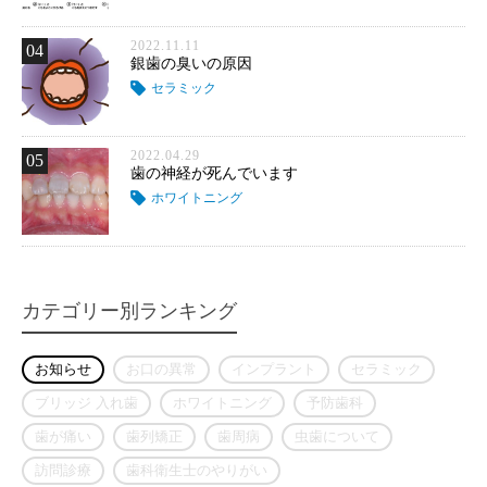
2022.11.11
04
銀歯の臭いの原因
セラミック
2022.04.29
05
歯の神経が死んでいます
ホワイトニング
カテゴリー別ランキング
お知らせ
お口の異常
インプラント
セラミック
ブリッジ 入れ歯
ホワイトニング
予防歯科
歯が痛い
歯列矯正
歯周病
虫歯について
訪問診療
歯科衛生士のやりがい