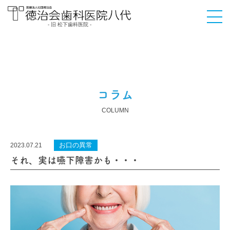
- 旧 松下歯科医院 -
医療法人社団徳治会
徳治会歯科医院八代
[旧 松下歯科医院] | 熊
本県八代市
コラム
COLUMN
お口の異常
2023.07.21
それ、実は嚥下障害かも・・・