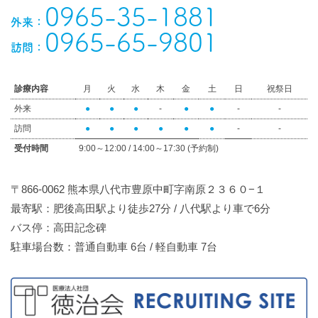
0965-35-1881
外来：
0965-65-9801
訪問：
診療内容
月
火
水
木
金
土
日
祝祭日
外来
●
●
●
-
●
●
-
-
訪問
●
●
●
●
●
●
-
-
受付時間
9:00～12:00 / 14:00～17:30 (予約制)
〒866-0062 熊本県八代市豊原中町字南原２３６０−１
最寄駅：肥後高田駅より徒歩27分 / 八代駅より車で6分
バス停：高田記念碑
駐車場台数：普通自動車 6台 / 軽自動車 7台