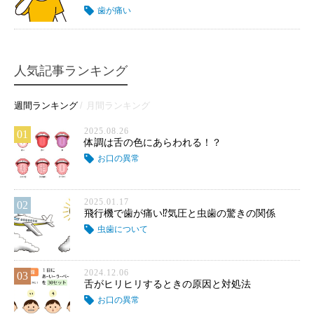
歯が痛い
人気記事ランキング
週間ランキング
月間ランキング
2025.08.26
01
体調は舌の色にあらわれる！？
お口の異常
2025.01.17
02
飛行機で歯が痛い⁉気圧と虫歯の驚きの関係
虫歯について
2024.12.06
03
舌がヒリヒリするときの原因と対処法
お口の異常