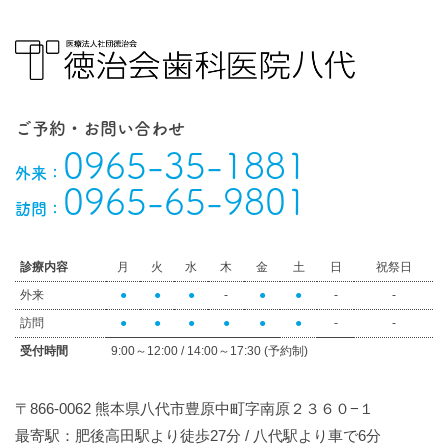
ご予約・お問い合わせ
0965-35-1881
外来：
0965-65-9801
訪問：
診療内容
月
火
水
木
金
土
日
祝祭日
外来
●
●
●
-
●
●
-
-
訪問
●
●
●
●
●
●
-
-
受付時間
9:00～12:00 / 14:00～17:30 (予約制)
〒866-0062 熊本県八代市豊原中町字南原２３６０−１
最寄駅：肥後高田駅より徒歩27分 / 八代駅より車で6分