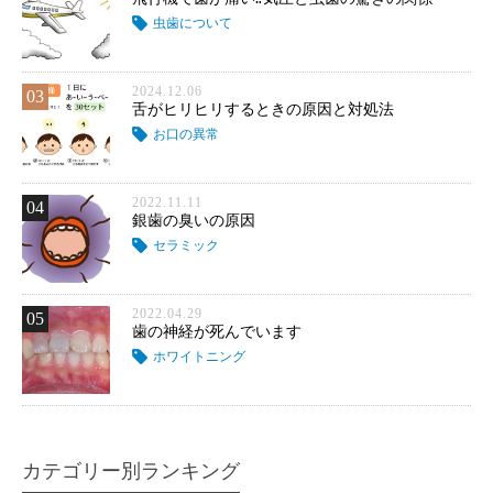
虫歯について
2024.12.06
03
舌がヒリヒリするときの原因と対処法
お口の異常
2022.11.11
04
銀歯の臭いの原因
セラミック
2022.04.29
05
歯の神経が死んでいます
ホワイトニング
カテゴリー別ランキング