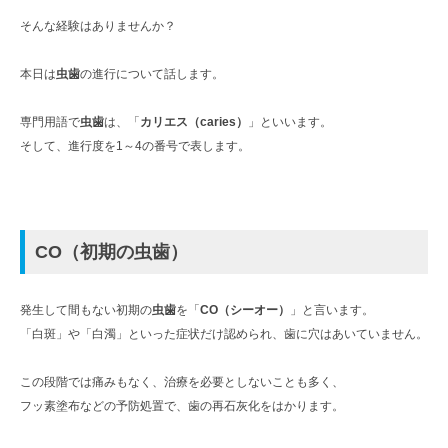
そんな経験はありませんか？
本日は
虫歯
の進行について話します。
専門用語で
虫歯
は、「
カリエス（caries）
」といいます。
そして、進行度を1～4の番号で表します。
CO
（初期の虫歯）
発生して間もない初期の
虫歯
を「
CO（シーオー）
」と言います。
「白斑」や「白濁」といった症状だけ認められ、歯に穴はあいていません。
この段階では痛みもなく、治療を必要としないことも多く、
フッ素塗布などの予防処置で、歯の再石灰化をはかります。