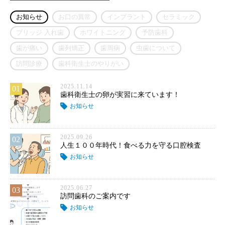
お知らせ
お口の異常
インプラント
セラミック
ブリッジ 入れ歯
ホワイトニング
予防歯科
歯が痛い
歯列矯正
歯周病
虫歯について
訪問診療
歯科衛生士のやりがい
2025.11.14
01
歯科衛生士の卵が実習に来ています！
お知らせ
2025.09.26
02
人生１００年時代！食べる力を守る口腔検査
お知らせ
2025.06.27
03
訪問歯科のご案内です
お知らせ