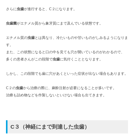
さらに
虫歯
が進行すると、C２になります。
虫歯菌
がエナメル質から象牙質にまで及んでいる状態です。
エナメル質の
虫歯
とは異なり、冷たいものや甘いものがしみるようになりま
す。
また、この状態になると口の中を見ても穴が開いているのがわかるので、
多くの患者さんがこの段階で
虫歯
に気付くこととなります。
しかし、この段階でも歯に穴があくといった症状が出ない場合もあります。
C２の
虫歯
から治療の際に、麻酔注射が必要になることが多いです。
治療も詰め物などを作製しないといけない場合も出てきます。
C
３（神経にまで到達した虫歯）