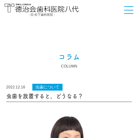
- 旧 松下歯科医院 -
医療法人社団徳治会
徳治会歯科医院八代
[旧 松下歯科医院] | 熊
本県八代市
コラム
COLUMN
虫歯について
2022.12.16
虫歯を放置すると、どうなる？