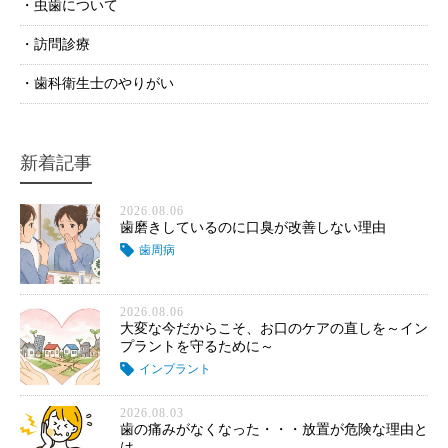
虫歯について
訪問診療
歯科衛生士のやりがい
新着記事
2026.08.06
歯磨きしているのに口臭が改善しない理由
歯周病
2026.08.06
大変な今だからこそ、お口のケアの直しを～イン
プラントを守るために～
インプラント
2026.08.03
歯の痛みがなくなった・・・放置が危険な理由と
は