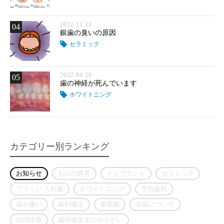
2022.11.11
04
銀歯の臭いの原因
セラミック
2022.04.29
05
歯の神経が死んでいます
ホワイトニング
カテゴリー別ランキング
お知らせ
お口の異常
インプラント
セラミック
ブリッジ 入れ歯
ホワイトニング
予防歯科
歯が痛い
歯列矯正
歯周病
虫歯について
訪問診療
歯科衛生士のやりがい