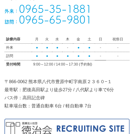
0965-35-1881
外来：
0965-65-9801
訪問：
診療内容
月
火
水
木
金
土
日
祝祭日
外来
●
●
●
-
●
●
-
-
訪問
●
●
●
●
●
●
-
-
受付時間
9:00～12:00 / 14:00～17:30 (予約制)
〒866-0062 熊本県八代市豊原中町字南原２３６０−１
最寄駅：肥後高田駅より徒歩27分 / 八代駅より車で6分
バス停：高田記念碑
駐車場台数：普通自動車 6台 / 軽自動車 7台