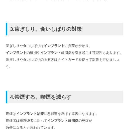
3.歯ぎしり、食いしばりの対策
歯ぎしりや食いしばりは
インプラント
に負荷がかかり、
インプラント
の破損や
インプラント
歯周炎を引き起こす可能性もあります。
歯ぎしりや食いしばりのある方はナイトガードを使って対策を行いましょ
う。
4.禁煙する、喫煙を減らす
喫煙は
インプラント治療
に悪影響を及ぼす原因になります。
喫煙者は非喫煙者に比べて
インプラント歯周炎
の発症が
数倍になるとも言われています。