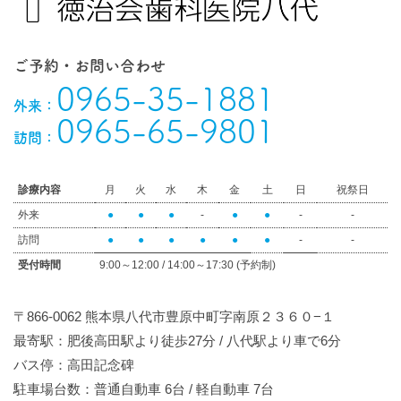
ご予約・お問い合わせ
0965-35-1881
外来：
0965-65-9801
訪問：
診療内容
月
火
水
木
金
土
日
祝祭日
外来
●
●
●
-
●
●
-
-
訪問
●
●
●
●
●
●
-
-
受付時間
9:00～12:00 / 14:00～17:30 (予約制)
〒866-0062 熊本県八代市豊原中町字南原２３６０−１
最寄駅：肥後高田駅より徒歩27分 / 八代駅より車で6分
バス停：高田記念碑
駐車場台数：普通自動車 6台 / 軽自動車 7台