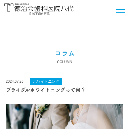
- 旧 松下歯科医院 -
医療法人社団徳治会
徳治会歯科医院八代
[旧 松下歯科医院] | 熊
本県八代市
コラム
COLUMN
ホワイトニング
2024.07.26
ブライダルホワイトニングって何？