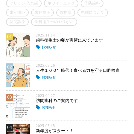
ブリッジ 入れ歯
ホワイトニング
予防歯科
歯が痛い
歯列矯正
歯周病
虫歯について
訪問診療
歯科衛生士のやりがい
2025.11.14
01
歯科衛生士の卵が実習に来ています！
お知らせ
2025.09.26
02
人生１００年時代！食べる力を守る口腔検査
お知らせ
2025.06.27
03
訪問歯科のご案内です
お知らせ
2025.05.15
04
新年度がスタート！