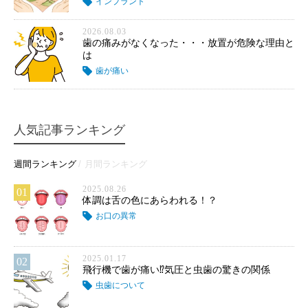
インプラント
2026.08.03
歯の痛みがなくなった・・・放置が危険な理由と
は
歯が痛い
人気記事ランキング
週間ランキング
月間ランキング
2025.08.26
01
体調は舌の色にあらわれる！？
お口の異常
2025.01.17
02
飛行機で歯が痛い⁉気圧と虫歯の驚きの関係
虫歯について