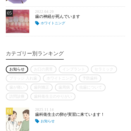
2022.04.29
05
歯の神経が死んでいます
ホワイトニング
カテゴリー別ランキング
お知らせ
お口の異常
インプラント
セラミック
ブリッジ 入れ歯
ホワイトニング
予防歯科
歯が痛い
歯列矯正
歯周病
虫歯について
訪問診療
歯科衛生士のやりがい
2025.11.14
01
歯科衛生士の卵が実習に来ています！
お知らせ