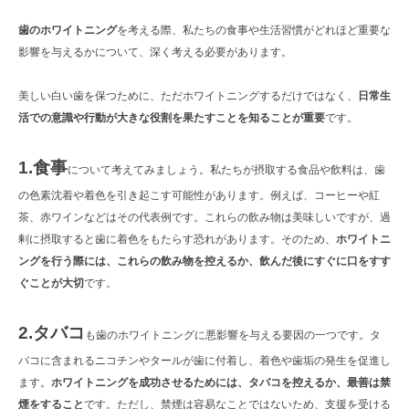
歯のホワイトニング
を考える際、私たちの食事や生活習慣がどれほど重要な
影響を与えるかについて、深く考える必要があります。
美しい白い歯を保つために、ただホワイトニングするだけではなく、
日常生
活での意識や行動が大きな役割を果たすことを知ることが重要
です。
1.食事
について考えてみましょう。私たちが摂取する食品や飲料は、歯
の色素沈着や着色を引き起こす可能性があります。例えば、コーヒーや紅
茶、赤ワインなどはその代表例です。これらの飲み物は美味しいですが、過
剰に摂取すると歯に着色をもたらす恐れがあります。そのため、
ホワイトニ
ングを行う際には、これらの飲み物を控えるか、飲んだ後にすぐに口をすす
ぐことが大切
です。
2.タバコ
も歯のホワイトニングに悪影響を与える要因の一つです。タ
バコに含まれるニコチンやタールが歯に付着し、着色や歯垢の発生を促進し
ます。
ホワイトニングを成功させるためには、タバコを控えるか、最善は禁
煙をすること
です。ただし、禁煙は容易なことではないため、支援を受ける