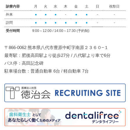
診療内容
月
火
水
木
金
土
日
祝祭日
外来
●
●
●
-
●
●
-
-
訪問
●
●
●
●
●
●
-
-
受付時間
9:00～12:00 / 14:00～17:30 (予約制)
〒866-0062 熊本県八代市豊原中町字南原２３６０−１
最寄駅：肥後高田駅より徒歩27分 / 八代駅より車で6分
バス停：高田記念碑
駐車場台数：普通自動車 6台 / 軽自動車 7台