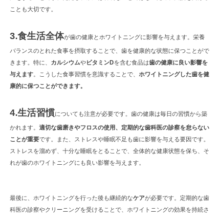
ことも大切です。
3.食生活全体
が歯の健康とホワイトニングに影響を与えます。栄養
バランスのとれた食事を摂取することで、歯を健康的な状態に保つことがで
きます。特に、
カルシウム
や
ビタミンD
を含む食品は
歯の健康に良い影響を
与えます
。こうした食事習慣を意識することで、
ホワイトニングした歯を健
康的に保つことができます。
4.生活習慣
についても注意が必要です。歯の健康は毎日の習慣から築
かれます。
適切な歯磨きやフロスの使用、定期的な歯科医の診察を怠らない
ことが重要
です。また、ストレスや睡眠不足も歯に影響を与える要因です。
ストレスを溜めず、十分な睡眠をとることで、全体的な健康状態を保ち、そ
れが歯のホワイトニングにも良い影響を与えます。
最後に、ホワイトニングを行った後も継続的な
ケア
が必要です。定期的な歯
科医の診察やクリーニングを受けることで、ホワイトニングの効果を持続さ