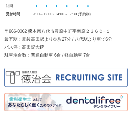
訪問
●
●
●
●
●
●
-
-
受付時間
9:00～12:00 / 14:00～17:30 (予約制)
〒866-0062 熊本県八代市豊原中町字南原２３６０−１
最寄駅：肥後高田駅より徒歩27分 / 八代駅より車で6分
バス停：高田記念碑
駐車場台数：普通自動車 6台 / 軽自動車 7台