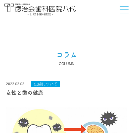
- 旧 松下歯科医院 -
医療法人社団徳治会
徳治会歯科医院八代
[旧 松下歯科医院] | 熊
本県八代市
コラム
COLUMN
虫歯について
2023.03.03
女性と歯の健康