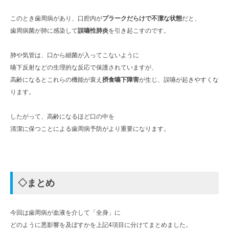
このとき歯周病があり、口腔内が
プラークだらけで不潔な状態
だと、
歯周病菌が肺に感染して
誤嚥性肺炎
を引き起こすのです。
肺や気管は、口から細菌が入ってこないように
嚥下反射などの生理的な反応で保護されていますが、
高齢になるとこれらの機能が衰え
摂食嚥下障害
が生じ、誤嚥が起きやすくな
ります。
したがって、高齢になるほど口の中を
清潔に保つことによる歯周病予防がより重要になります。
◇まとめ
今回は歯周病が血液を介して「全身」に
どのように悪影響を及ぼすかを上記4項目に分けてまとめました。