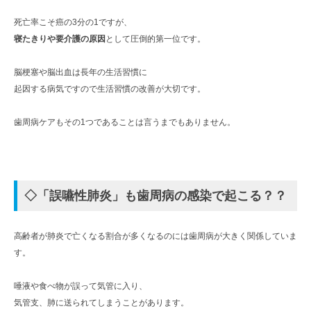
死亡率こそ癌の3分の1ですが、
寝たきりや要介護の原因
として圧倒的第一位です。
脳梗塞や脳出血は長年の生活習慣に
起因する病気ですので生活習慣の改善が大切です。
歯周病ケアもその1つであることは言うまでもありません。
◇「誤嚥性肺炎」も歯周病の感染で起こる？？
高齢者が肺炎で亡くなる割合が多くなるのには歯周病が大きく関係していま
す。
唾液や食べ物が誤って気管に入り、
気管支、肺に送られてしまうことがあります。