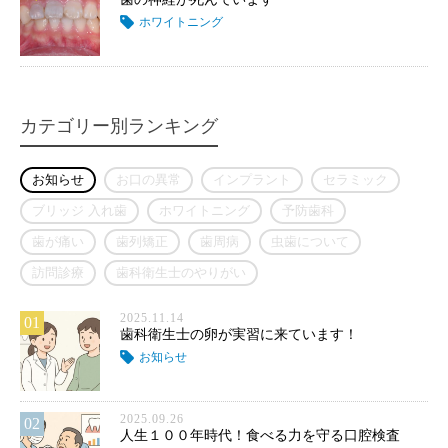
ホワイトニング
カテゴリー別ランキング
お知らせ
お口の異常
インプラント
セラミック
ブリッジ 入れ歯
ホワイトニング
予防歯科
歯が痛い
歯列矯正
歯周病
虫歯について
訪問診療
歯科衛生士のやりがい
2025.11.14
01
歯科衛生士の卵が実習に来ています！
お知らせ
2025.09.26
02
人生１００年時代！食べる力を守る口腔検査