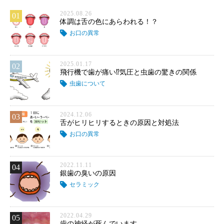
2025.08.26
01
体調は舌の色にあらわれる！？
お口の異常
2025.01.17
02
飛行機で歯が痛い⁉気圧と虫歯の驚きの関係
虫歯について
2024.12.06
03
舌がヒリヒリするときの原因と対処法
お口の異常
2022.11.11
04
銀歯の臭いの原因
セラミック
2022.04.29
05
歯の神経が死んでいます