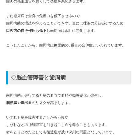
歯肉の毛細血管を脆くして炎症を悪化させます。
また糖尿病は全身の免疫力を低下させるので
歯周病菌の増殖を抑えることができず、更には唾液の分泌減少するため
口腔内の自浄作用も低下
し歯周病は余計に悪化します。
こうしたことから、歯周病は糖尿病の6番目の合併症といわれています。
◇脳血管障害と歯周病
歯周病菌が進行すると脳の血管で血栓や動脈硬化が発生し、
脳梗塞
や
脳出血
のリスクが高まります。
いずれも脳を障害することから麻痺や
しびれなどの神経障害を引き起こし命を奪うこともあります。
命をとりとめたとしても後遺症が残り深刻な問題となっています。