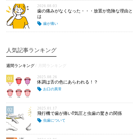
2026.08.03
歯の痛みがなくなった・・・放置が危険な理由と
は
歯が痛い
人気記事ランキング
週間ランキング
月間ランキング
2025.08.26
01
体調は舌の色にあらわれる！？
お口の異常
2025.01.17
02
飛行機で歯が痛い⁉気圧と虫歯の驚きの関係
虫歯について