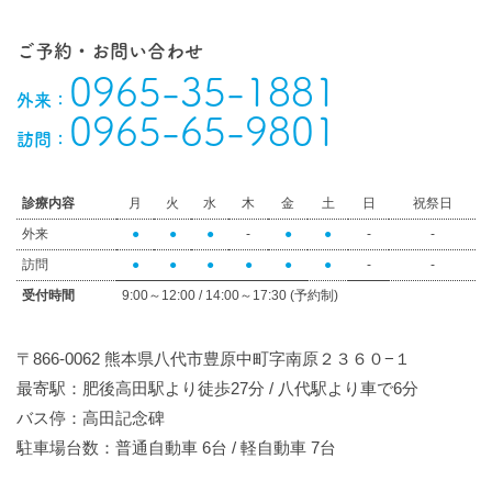
ご予約・お問い合わせ
0965-35-1881
外来：
0965-65-9801
訪問：
診療内容
月
火
水
木
金
土
日
祝祭日
外来
●
●
●
-
●
●
-
-
訪問
●
●
●
●
●
●
-
-
受付時間
9:00～12:00 / 14:00～17:30 (予約制)
〒866-0062 熊本県八代市豊原中町字南原２３６０−１
最寄駅：肥後高田駅より徒歩27分 / 八代駅より車で6分
バス停：高田記念碑
駐車場台数：普通自動車 6台 / 軽自動車 7台