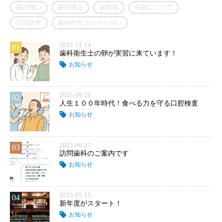
歯が痛い
歯列矯正
歯周病
虫歯について
訪問診療
歯科衛生士のやりがい
2025.11.14
01
歯科衛生士の卵が実習に来ています！
お知らせ
2025.09.26
02
人生１００年時代！食べる力を守る口腔検査
お知らせ
2025.06.27
03
訪問歯科のご案内です
お知らせ
2025.05.15
04
新年度がスタート！
お知らせ