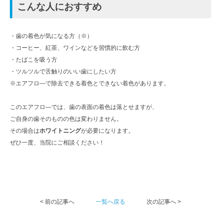
こんな人におすすめ
・歯の着色が気になる方（※）
・コーヒー、紅茶、ワインなどを習慣的に飲む方
・たばこを吸う方
・ツルツルで舌触りのいい歯にしたい方
※エアフロ―で除去できる着色とできない着色があります。
このエアフロ―では、歯の表面の着色は落とせますが、
ご自身の歯そのものの色は変わりません。
その場合は
ホワイトニング
が必要になります。
ぜひ一度、当院にご相談ください！
< 前の記事へ
一覧へ戻る
次の記事へ >