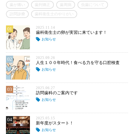
歯が痛い
歯列矯正
歯周病
虫歯について
訪問診療
歯科衛生士のやりがい
2025.11.14
01
歯科衛生士の卵が実習に来ています！
お知らせ
2025.09.26
02
人生１００年時代！食べる力を守る口腔検査
お知らせ
2025.06.27
03
訪問歯科のご案内です
お知らせ
2025.05.15
04
新年度がスタート！
お知らせ