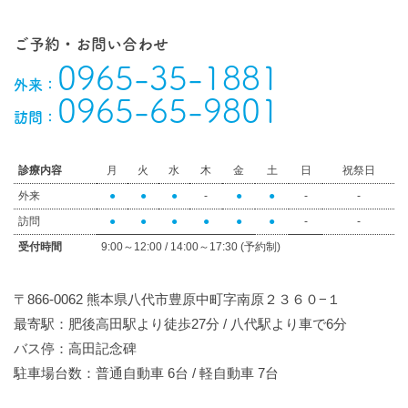
ご予約・お問い合わせ
0965-35-1881
外来：
0965-65-9801
訪問：
診療内容
月
火
水
木
金
土
日
祝祭日
外来
●
●
●
-
●
●
-
-
訪問
●
●
●
●
●
●
-
-
受付時間
9:00～12:00 / 14:00～17:30 (予約制)
〒866-0062 熊本県八代市豊原中町字南原２３６０−１
最寄駅：肥後高田駅より徒歩27分 / 八代駅より車で6分
バス停：高田記念碑
駐車場台数：普通自動車 6台 / 軽自動車 7台