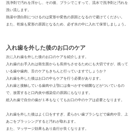
洗浄剤で汚れを浮かし、その後、ブラシでこすって、流水で洗浄剤と汚れを
洗い流します。
熱湯や漂白剤につけるのは変形や変色の原因となるので避けてください。
また、乾燥も変形の原因となるため、必ず水の中に入れて保管しましょう。
入れ歯を外した後のお口のケア
次に入れ歯を外した後のお口のケアを紹介します。
入れ歯のお手入れは衛生面からも長持ちさせるためにも大切ですが、残って
いる歯や歯肉、舌のケアもきちんと行っていますでしょうか？
入れ歯を外した後はお口の中もケアを行う必要があります。
入れ歯と接触している歯肉や上顎には食べかすや細菌などがついているの
で、放置すると口内炎や感染症の原因にもなります。
総入れ歯で自分の歯が１本もなくてもお口の中のケアは必要となります。
入れ歯を外した後はよく口をすすぎ、柔らかい歯ブラシなどで歯肉や舌、上
あごをブラッシングすると汚れが取れます。
また、マッサージ効果もあり血行が良くなります。