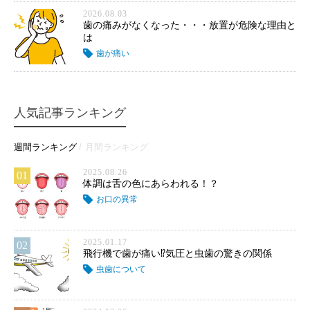
2026.08.03
歯の痛みがなくなった・・・放置が危険な理由と
は
歯が痛い
人気記事ランキング
週間ランキング
月間ランキング
2025.08.26
01
体調は舌の色にあらわれる！？
お口の異常
2025.01.17
02
飛行機で歯が痛い⁉気圧と虫歯の驚きの関係
虫歯について