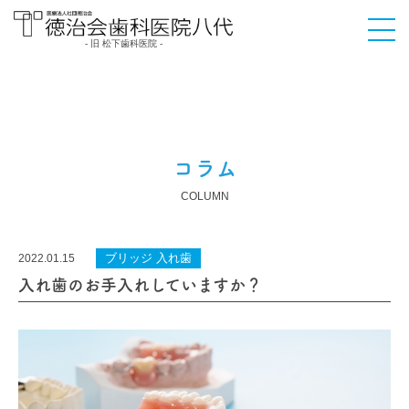
- 旧 松下歯科医院 -
医療法人社団徳治会
徳治会歯科医院八代
[旧 松下歯科医院] | 熊
本県八代市
コラム
COLUMN
ブリッジ 入れ歯
2022.01.15
入れ歯のお手入れしていますか？