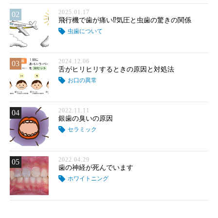
2025.01.17
02
飛行機で歯が痛い⁉気圧と虫歯の驚きの関係
虫歯について
2024.12.06
03
舌がヒリヒリするときの原因と対処法
お口の異常
2022.11.11
04
銀歯の臭いの原因
セラミック
2022.04.29
05
歯の神経が死んでいます
ホワイトニング