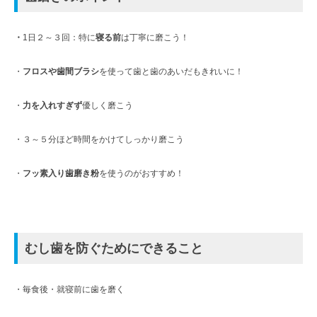
・
1日２～３回：特に
寝る前
は丁寧に磨こう！
・
フロスや歯間ブラシ
を使って歯と歯のあいだもきれいに！
・
力を入れすぎず
優しく磨こう
・３～５分ほど時間をかけてしっかり磨こう
・
フッ素入り歯磨き粉
を使うのがおすすめ！
むし歯を防ぐためにできること
・毎食後・就寝前に歯を磨く