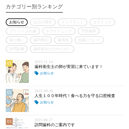
カテゴリー別ランキング
お知らせ
お口の異常
インプラント
セラミック
ブリッジ 入れ歯
ホワイトニング
予防歯科
歯が痛い
歯列矯正
歯周病
虫歯について
訪問診療
歯科衛生士のやりがい
2025.11.14
01
歯科衛生士の卵が実習に来ています！
お知らせ
2025.09.26
02
人生１００年時代！食べる力を守る口腔検査
お知らせ
2025.06.27
03
訪問歯科のご案内です