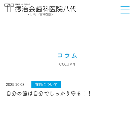
- 旧 松下歯科医院 -
医療法人社団徳治会
徳治会歯科医院八代
[旧 松下歯科医院] | 熊
本県八代市
コラム
COLUMN
虫歯について
2025.10.03
自分の歯は自分でしっかり守る！！