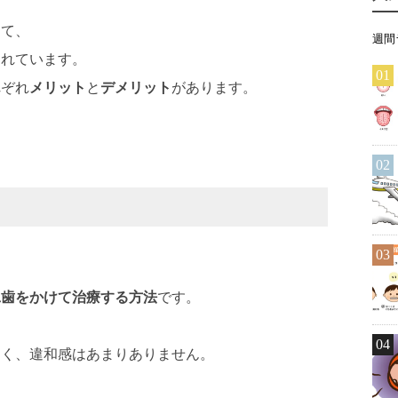
して、
週間
されています。
01
れぞれ
メリット
と
デメリット
があります。
02
03
工歯をかけて治療する方法
です。
04
なく、違和感はあまりありません。