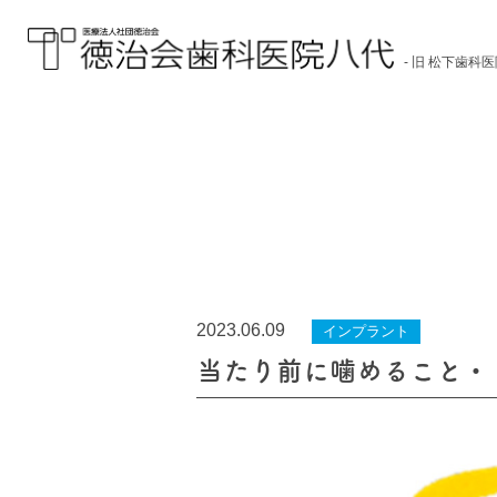
- 旧 松下歯科医
医療法人社団徳治会 徳
治会歯科医院八代 [旧
松下歯科医院] | 熊本県
八代市
2023.06.09
インプラント
当たり前に噛めること・