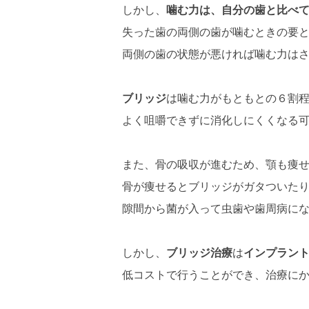
しかし、
噛む力は、自分の歯と比べ
失った歯の両側の歯が噛むときの要
両側の歯の状態が悪ければ噛む力は
ブリッジ
は噛む力がもともとの６割
よく咀嚼できずに消化しにくくなる
また、骨の吸収が進むため、顎も痩
骨が痩せるとブリッジがガタついた
隙間から菌が入って虫歯や歯周病に
しかし、
ブリッジ治療
は
インプラン
低コストで行うことができ、治療に