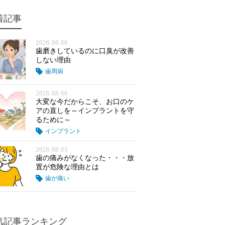
着記事
2026.08.06
歯磨きしているのに口臭が改善
しない理由
歯周病
2026.08.06
大変な今だからこそ、お口のケ
アの直しを～インプラントを守
るために～
インプラント
2026.08.03
歯の痛みがなくなった・・・放
置が危険な理由とは
歯が痛い
気記事ランキング