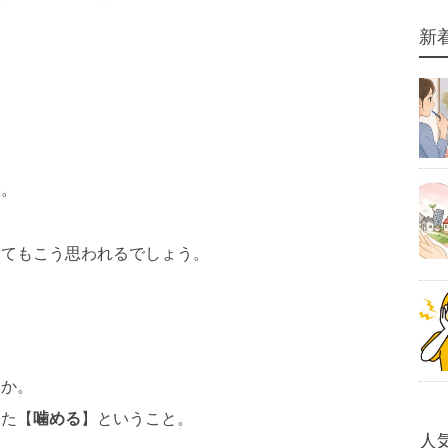
新
在。
ってもこう思われるでしょう。
うか。
った【
噛める
】ということ。
人