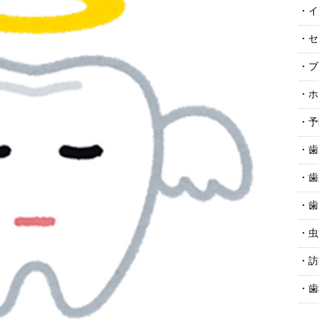
イ
セ
ブ
ホ
予
歯
歯
歯
虫
訪
歯