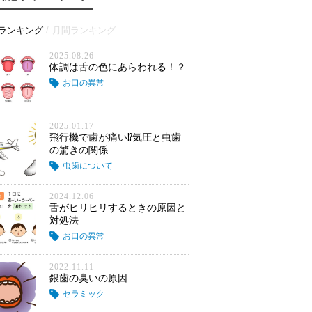
ランキング
月間ランキング
2025.08.26
体調は舌の色にあらわれる！？
お口の異常
2025.01.17
飛行機で歯が痛い⁉気圧と虫歯
の驚きの関係
虫歯について
2024.12.06
舌がヒリヒリするときの原因と
対処法
お口の異常
2022.11.11
銀歯の臭いの原因
セラミック