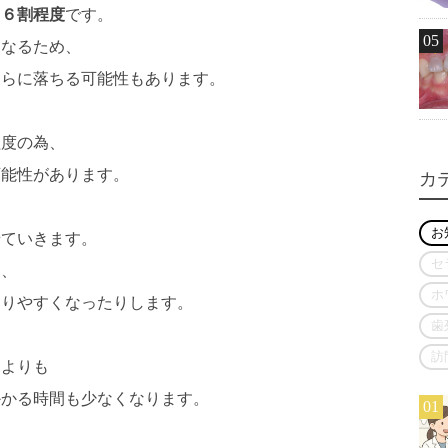
て６割程度
です。
05
となるため、
さらに落ちる可能性もあります。
程度の為、
可能性があります。
カ
お
せていきます。
セ
り、
ホ
なりやすくなったりします。
歯
訪
ト
よりも
かかる時間も少なくなります。
01