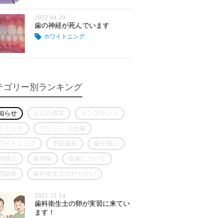
2022.04.29
歯の神経が死んでいます
ホワイトニング
テゴリー別ランキング
知らせ
お口の異常
インプラント
ラミック
ブリッジ 入れ歯
ワイトニング
予防歯科
歯が痛い
列矯正
歯周病
虫歯について
問診療
歯科衛生士のやりがい
2025.11.14
歯科衛生士の卵が実習に来てい
ます！