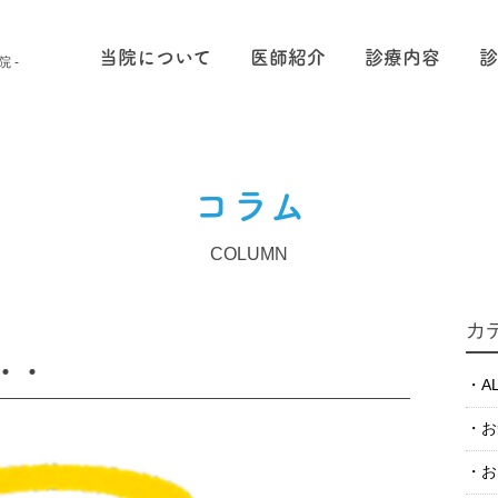
当院について
医師紹介
診療内容
診
院 -
コラム
COLUMN
カ
・・
A
お
お