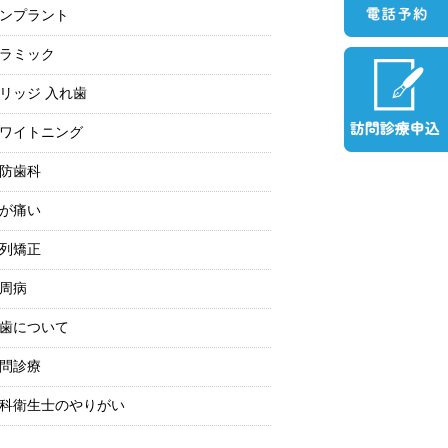
ンプラント
ラミック
リッジ 入れ歯
ワイトニング
防歯科
が痛い
列矯正
周病
歯について
問診療
科衛生士のやりがい