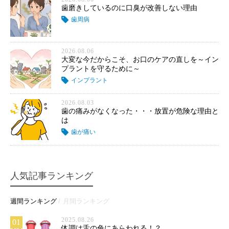
歯磨きしているのに口臭が改善しない理由
歯周病
2026.08.06
大変な今だからこそ、お口のケアの直しを～イン
プラントを守るために～
インプラント
2026.08.03
歯の痛みがなくなった・・・放置が危険な理由と
は
歯が痛い
人気記事ランキング
週間ランキング
月間ランキング
2025.08.26
01
体調は舌の色にあらわれる！？