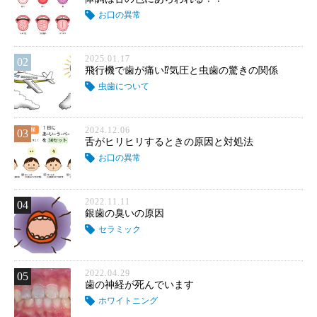
お口の異常
2025.01.17
02
飛行機で歯が痛い⁉気圧と虫歯の驚きの関係
虫歯について
2024.12.06
03
舌がヒリヒリするときの原因と対処法
お口の異常
2022.11.11
04
銀歯の臭いの原因
セラミック
2022.04.29
05
歯の神経が死んでいます
ホワイトニング