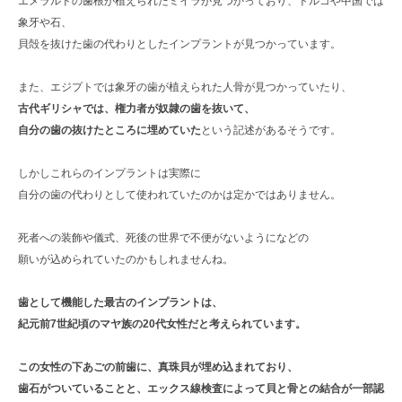
エメラルドの歯根が植えられたミイラが見つかっており、トルコや中国では
象牙や石、
貝殻を抜けた歯の代わりとしたインプラントが見つかっています。
また、エジプトでは象牙の歯が植えられた人骨が見つかっていたり、
古代ギリシャでは、権力者が奴隷の歯を抜いて、
自分の歯の抜けたところに埋めていた
という記述があるそうです。
しかしこれらのインプラントは実際に
自分の歯の代わりとして使われていたのかは定かではありません。
死者への装飾や儀式、死後の世界で不便がないようになどの
願いが込められていたのかもしれませんね。
歯として機能した最古のインプラントは、
紀元前7世紀頃のマヤ族の20代女性だと考えられています。
この女性の下あごの前歯に、真珠貝が埋め込まれており、
歯石がついていることと、エックス線検査によって貝と骨との結合が一部認