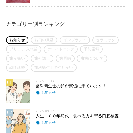
カテゴリー別ランキング
お知らせ
お口の異常
インプラント
セラミック
ブリッジ 入れ歯
ホワイトニング
予防歯科
歯が痛い
歯列矯正
歯周病
虫歯について
訪問診療
歯科衛生士のやりがい
2025.11.14
01
歯科衛生士の卵が実習に来ています！
お知らせ
2025.09.26
02
人生１００年時代！食べる力を守る口腔検査
お知らせ