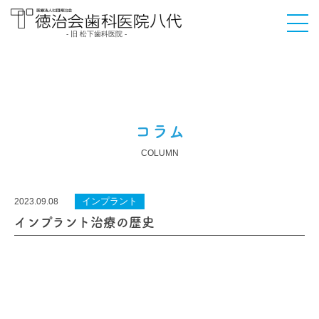
- 旧 松下歯科医院 -
医療法人社団徳治会
徳治会歯科医院八代
[旧 松下歯科医院] | 熊
本県八代市
コラム
COLUMN
インプラント
2023.09.08
インプラント治療の歴史