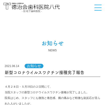
- 旧 松下歯科医院 -
医療法人社団徳治会
徳治会歯科医院八代
[旧 松下歯科医院] | 熊
本県八代市
お知らせ
NEWS
お知らせ
2021.06.14
新型コロナウイルスワクチン接種完了報告
４月２８日・５月19日の２日間にて、
当院スタッフの新型コロナウイルスワクチン接種が完了しました。
院長はじめ、スタッフにも微熱と倦怠感、腕の痛みなど軽微な副反応が見ら
れた人がいましたが、